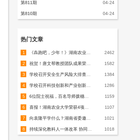
第811期
04-24
第810期
04-24
热门文章
1
《犇跑吧，少年！》湖南农业大学2026年AI宣传片重磅上线！
2462
2
祝贺！唐文帮教授团队成果荣获国家技术发明奖（图）
1582
3
学校召开安全生产风险大排查大整治工作推进会（图）
1384
4
学校召开科技创新和产业创新深度融合推进会（图）
1286
5
6位院士祝福，百名导师拨穗，千名师长相送！7000余名湘农学子启新程！（组图）
1159
6
喜报！湖南农业大学荣获4项国家科学技术奖！（组图）
1107
7
向袁隆平学什么？湖南省委邀请院士专家座谈
1021
8
持续深化教科人一体改革 协同推进学科联合体建设（图）
1018