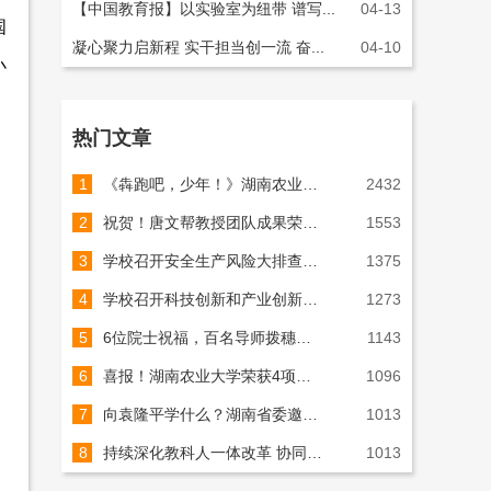
【中国教育报】以实验室为纽带 谱写...
04-13
国
凝心聚力启新程 实干担当创一流 奋...
04-10
小
热门文章
1
《犇跑吧，少年！》湖南农业大学2026年AI宣传片重磅上线！
2432
2
祝贺！唐文帮教授团队成果荣获国家技术发明奖（图）
1553
3
学校召开安全生产风险大排查大整治工作推进会（图）
1375
4
学校召开科技创新和产业创新深度融合推进会（图）
1273
5
6位院士祝福，百名导师拨穗，千名师长相送！7000余名湘农学子启新程！（组图）
1143
6
喜报！湖南农业大学荣获4项国家科学技术奖！（组图）
1096
7
向袁隆平学什么？湖南省委邀请院士专家座谈
1013
8
持续深化教科人一体改革 协同推进学科联合体建设（图）
1013