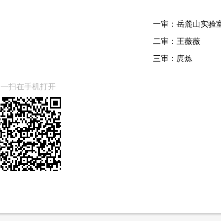
一审：
岳麓山实验
二审：
王薇薇
三审：
庹炼
扫一扫在手机打开