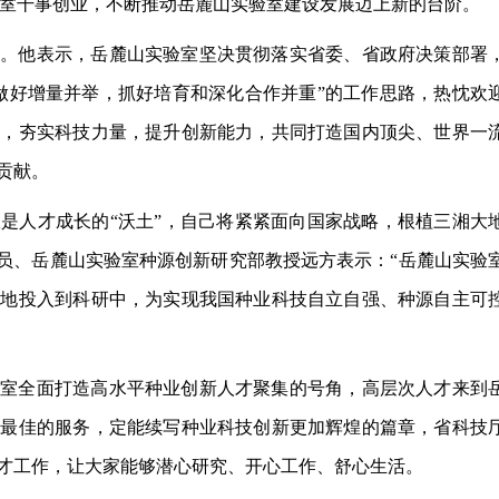
实验室干事创业，不断推动岳麓山实验室建设发展迈上新的台阶。
况。他表示，岳麓山实验室坚决贯彻落实
省委、省政府
决策部署
做好增量并举，抓好培育和深化合作并重”的工作思路，
热忱欢
室，夯实科技力量，提升创新能力，共同打造国内顶尖、世界一
贡献。
是人才成长的“沃土”，自己将紧紧面向国家战略，根植三湘大
人员、岳麓山实验室种源创新研究部教授远方表示：“岳麓山实验
心地投入到科研中，为实现我国种业科技自立自强、种源自主可
验室全面打造高水平种业创新人才聚集的号角，高层次人才来到
、最佳的服务，定能续写种业科技创新更加辉煌的篇章，省科技
才工作，让大家能够潜心研究、开心工作、舒心生活。