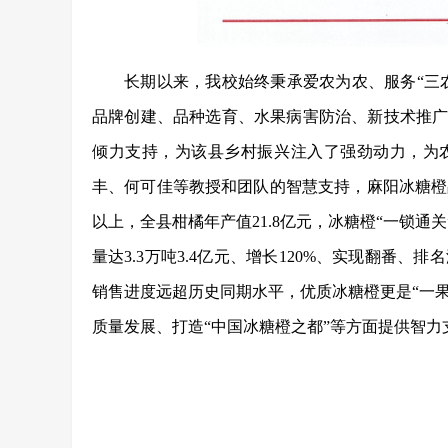
长期以来，
我校
始终秉承爱农为农
、服务
“三
品牌创建、品种选育、水果病害防治、新技术推
倾力支持，为
该
县乡村振兴注入了强劲动力，为
丰
、
何可佳
等
教授
和团队的智慧支持
，麻阳冰糖橙
以上，全县柑橘年产值21.8亿元，冰糖橙“一锁通
量达3
.
3万吨3
.
4亿元、增长120%、实现翻番、排名
销售进度远超历史同期水平，优质冰糖橙更是“一果
质量发展
、
打造
“中国冰糖橙之都”
等方面
提供智力