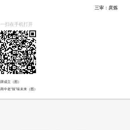
三审：
庹炼
扫一扫在手机打开
揭牌成立（图）
商中老“辣”味未来（图）