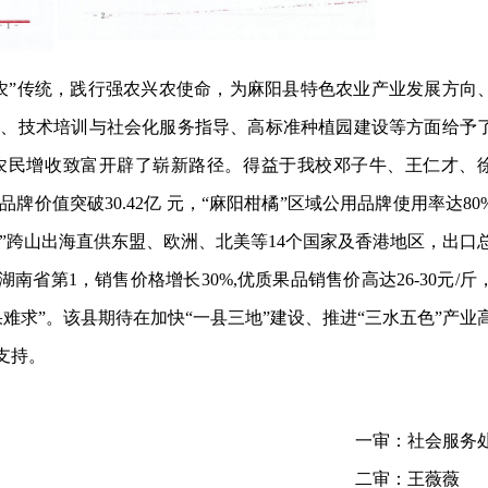
农”
传统，践行强农兴农使命，
为麻阳
县特色农业产业发展方向
广、技术培训与社会化服务指导、高标准种植园建设等方面给予
农民增收致富开辟了崭新路径
。
得益于我校
邓子牛、王仁才、
品牌价值突破
30.42亿 元，“麻阳柑橘”区域公用品牌使用率达80
关”跨山出海直供东盟、欧洲、北美等14个国家及香港地区，出口
湖南省第1，销售价格增长30%,优质果品销售价高达26-30元/斤
难求”。
该县期待
在
加快
“一县三地”建设、推进“三水五色”产业
支持
。
一审：
社会服务
二审：
王薇薇