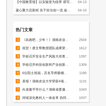
【中国教育报】以实验室为纽带 谱写...
04-13
凝心聚力启新程 实干担当创一流 奋...
04-10
热门文章
1
《犇跑吧，少年！》湖南农业大学2026年AI宣传片重磅上线！
2504
2
祝贺！唐文帮教授团队成果荣获国家技术发明奖（图）
1612
3
学校召开安全生产风险大排查大整治工作推进会（图）
1397
4
学校召开科技创新和产业创新深度融合推进会（图）
1309
5
6位院士祝福，百名导师拨穗，千名师长相送！7000余名湘农学子启新程！（组图）
1180
6
喜报！湖南农业大学荣获4项国家科学技术奖！（组图）
1131
7
向袁隆平学什么？湖南省委邀请院士专家座谈
1043
8
持续深化教科人一体改革 协同推进学科联合体建设（图）
1037