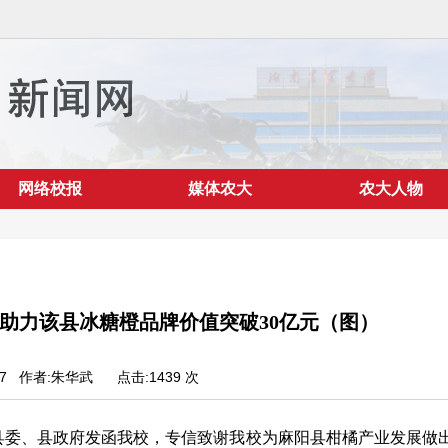
网络校报
媒体农大
农大人物
助力该县冰糖橙品牌价值突破30亿元（图）
3/07 作者:朱华武
点击:
1439
次
县委
、
县政府发函我校，专信致谢我校为麻阳县柑橘产业发展
做