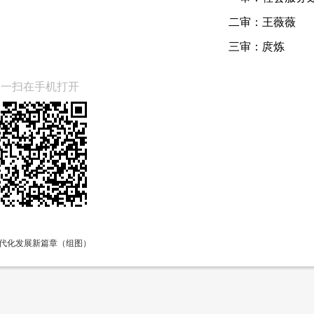
二审：
王薇薇
三审：
庹炼
扫一扫在手机打开
代化发展新篇章（组图）