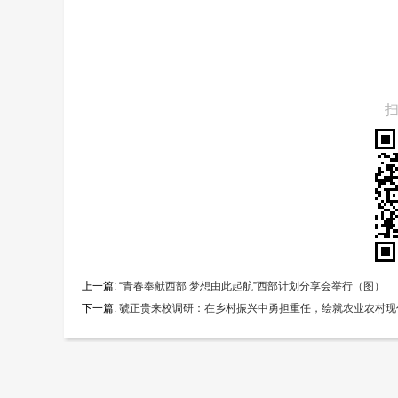
上一篇:
“青春奉献西部 梦想由此起航”西部计划分享会举行（图）
下一篇:
虢正贵来校调研：在乡村振兴中勇担重任，绘就农业农村现