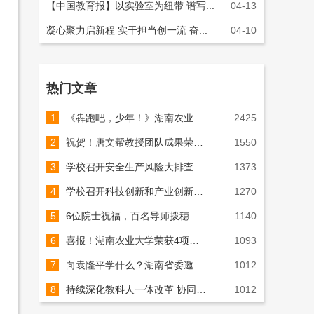
【中国教育报】以实验室为纽带 谱写...
04-13
凝心聚力启新程 实干担当创一流 奋...
04-10
热门文章
1
《犇跑吧，少年！》湖南农业大学2026年AI宣传片重磅上线！
2425
2
祝贺！唐文帮教授团队成果荣获国家技术发明奖（图）
1550
3
学校召开安全生产风险大排查大整治工作推进会（图）
1373
4
学校召开科技创新和产业创新深度融合推进会（图）
1270
5
6位院士祝福，百名导师拨穗，千名师长相送！7000余名湘农学子启新程！（组图）
1140
6
喜报！湖南农业大学荣获4项国家科学技术奖！（组图）
1093
7
向袁隆平学什么？湖南省委邀请院士专家座谈
1012
8
持续深化教科人一体改革 协同推进学科联合体建设（图）
1012