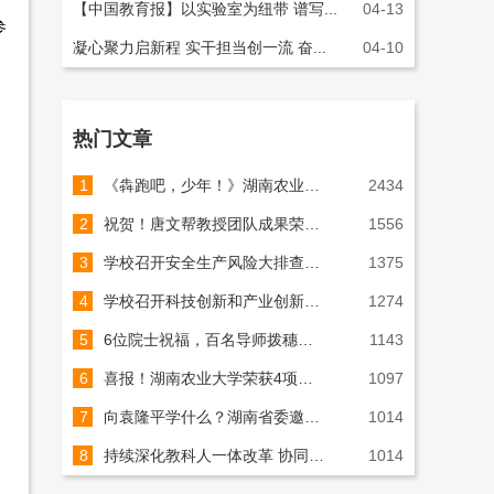
【中国教育报】以实验室为纽带 谱写...
04-13
参
凝心聚力启新程 实干担当创一流 奋...
04-10
热门文章
1
《犇跑吧，少年！》湖南农业大学2026年AI宣传片重磅上线！
2434
2
祝贺！唐文帮教授团队成果荣获国家技术发明奖（图）
1556
3
学校召开安全生产风险大排查大整治工作推进会（图）
1375
4
学校召开科技创新和产业创新深度融合推进会（图）
1274
5
6位院士祝福，百名导师拨穗，千名师长相送！7000余名湘农学子启新程！（组图）
1143
6
喜报！湖南农业大学荣获4项国家科学技术奖！（组图）
1097
7
向袁隆平学什么？湖南省委邀请院士专家座谈
1014
8
持续深化教科人一体改革 协同推进学科联合体建设（图）
1014