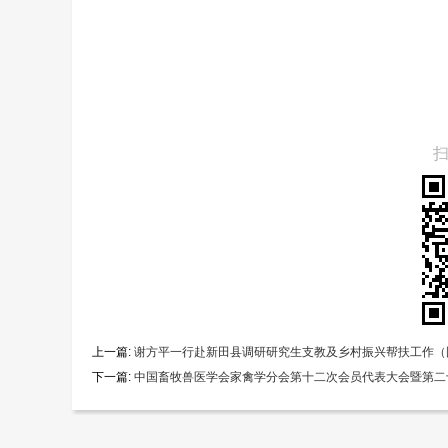
上一篇:
谢方平一行赴新田县调研研究生支教及乡村振兴帮扶工作（
下一篇:
中国畜牧兽医学会家禽学分会第十二次会员代表大会暨第二