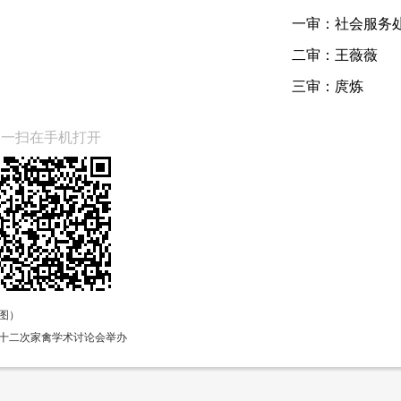
一审：
社会服务
二审：
王薇薇
三审：
庹炼
扫一扫在手机打开
图）
十二次家禽学术讨论会举办