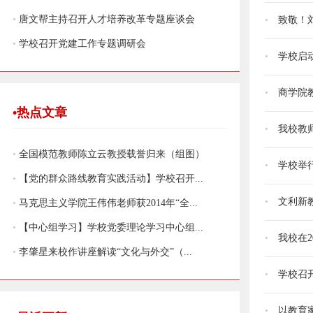
•
唐文帮主持召开人才培养改革专题座谈会
•
致敬！
•
学校召开党建工作专题调研会
•
学校启
•
商学院
•热点文章
•
我校教
•
全国模范教师陈立云教授载誉归来（组图）
•
学校举
•
【党的群众路线教育实践活动】学校召开...
•
文利新教
•
马克思主义学院王伟伟老师获2014年“全...
•
【中心组学习】学校党委理论学习中心组...
•
我校在2
•
李肇星来校作讲座解读“文化与外交”（...
•
学校召
•
以教育家